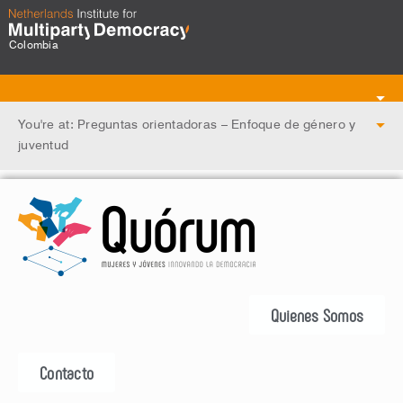
Colombia
Toggle
navigation
You're at: Preguntas orientadoras – Enfoque de género y
Toggle
juventud
navigation
Quienes Somos
Contacto