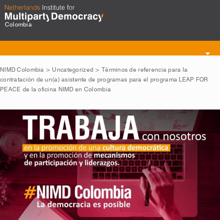
Colombia
Toggle
navigation
NIMD Colombia
>
Uncategorized
>
Términos de referencia para la
contratación de un(a) asistente de programas para el programa LEAP FOR
PEACE de la oficina NIMD en Colombia