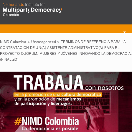
Colombia
Toggle
navigation
NIMD Colombia
>
Uncategorized
>
TÉRMINOS DE REFERENCIA PARA LA
CONTRATACIÓN DE UN(A) ASISTENTE ADMINISTRATIVO(A) PARA EL
PROYECTO QUÓRUM: MUJERES Y JÓVENES INNOVANDO LA DEMOCRACIA.
(FINALIZÓ)