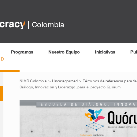
Colombia
Programas
Nuestro Equipo
Iniciativas
Pub
MD
NIMD Colombia
>
Uncategorized
>
Términos de referencia para fa
Diálogo, Innovación y Liderazgo, para el proyecto Quórum