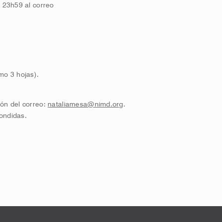
s 23h59 al correo
mo 3 hojas).
ón del correo:
nataliamesa@nimd.org
.
ondidas.