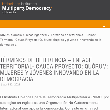
Colombia
Toggle
navigation
NIMD Colombia
>
Uncategorized
>
Términos de referencia – Enlace
Territorial- Cauca Proyecto: Quórum: Mujeres y jóvenes innovando en la
democracia
TÉRMINOS DE REFERENCIA – ENLACE
TERRITORIAL- CAUCA PROYECTO: QUÓRUM:
MUJERES Y JÓVENES INNOVANDO EN LA
DEMOCRACIA
|
abril 12, 2021
El Instituto Holandés para la Democracia Multipartidaria (NIMD, por
sus siglas en inglés) es una Organización No Gubernamental
Internacional que apoya la democracia. Consiste en una red