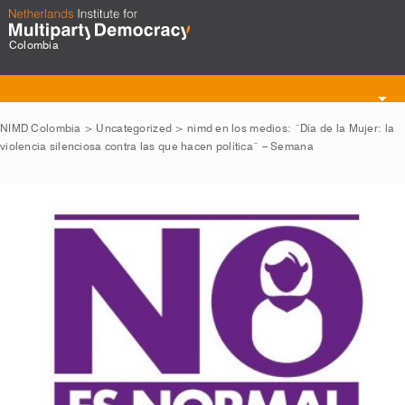
Colombia
Toggle
navigation
NIMD Colombia
>
Uncategorized
>
nimd en los medios: ¨Día de la Mujer: la
violencia silenciosa contra las que hacen política¨ – Semana