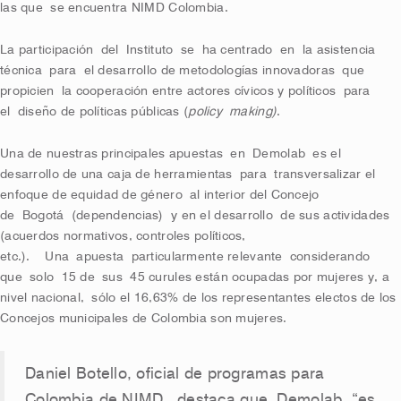
las que
se encuentra NIMD Colombia
.
L
a participación
del
Instituto
se
ha centrado
en
la asistencia
técnica
para
el desarrollo de metodologías innovadoras
que
propicien
la cooperación entre actores cívicos y políticos
para
el
diseño de políticas públicas (
policy
making
)
.
Una de nuestras principales apuestas
en
Demolab
e
s el
desarrollo de una caja de herramientas
p
ara
transversalizar el
enfoque de e
quid
a
d de género
al interior de
l Concejo
de
Bogotá
(dependencias)
y en el desarrollo
de sus actividades
(acuerdos normativos, controles políticos,
etc.)
.
Una
apuesta
particularmente relevante
considerando
que
solo
15 de
sus
45 curules están ocupadas por mujeres y
, a
nivel nacional,
sólo el 16,63% de los representantes electos de los
Concejos municipales de Colombia son mujeres.
Daniel Botello, oficial de programas para
Colombia de NIMD,
destaca que
Demolab
“es