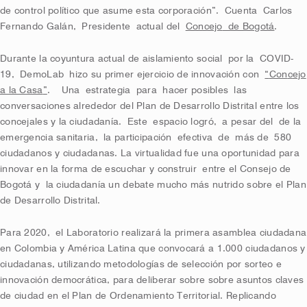
de control político que asume esta corporación”.
Cuenta
Carlos
Fernando Galán,
Presidente
actual del
Concejo
de Bogotá
.
Durante la coyuntura actual de aislamiento social
por la
COVID
-
19
,
DemoLab
hizo su primer ejercicio de innovación con
“
Con
c
ejo
a la Casa
”
.
Una
estrategia
para
hacer posibles
las
conversaciones alrededor del Plan de Desarrollo Distrital entre los
concejales y la ciudadanía.
Este
espacio logró
,
a pesar d
el
de la
emergencia sanitaria
,
la participación
efectiva
de
más de
580
ciudadanos y ciudadanas. La virtualidad fue una oportunidad para
innovar en la forma de escuchar y construir
entre el Consejo de
Bogotá y
la ciudadanía un debate mucho más nutrido sobre el Plan
de Desarrollo Distrital.
Para 2020
,
el Laboratorio realizará la primera asamblea ciudadana
en Colombia y América Latina que convocará a 1.000 ciudadanos y
ciudadanas, utilizando metodologías de selección por sorteo e
innovación democrática, para deliberar sobre sobre asuntos claves
de ciudad en el Plan de Ordenamiento Territorial. Replicando