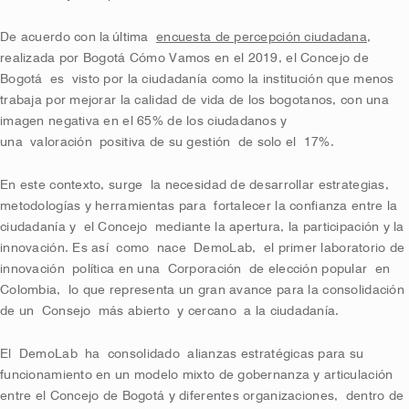
De acuerdo con la
última
encuesta de percepción ciudadana
,
realizada por Bogotá Cómo Vamos en el 2019, e
l Concejo de
Bogotá
es
visto por la ciudadanía como la institución que menos
trabaja por mejorar la calidad de vida de los bogotan
o
s
, con una
imagen negativa en el 65% de los ciudadanos y
una
valoración
positiva de su gestión
de solo el
17%
.
En este contexto
, surg
e
la necesidad de desarrollar estrategias,
metodologías y herramientas para
fortalecer la confianza entre la
ciudadanía y
el Concejo
mediante la apertura, la participación y la
innovación
. Es así
como
nace
DemoLab
,
el primer laboratorio de
innovación
política en una
Corporación
de elección popular
en
Colombia
,
lo que representa un gran avance para la consolidación
de un
Consejo
más abiert
o
y cercan
o
a la ciudadanía.
El
DemoLab
ha
consolidado
alianzas estratégicas para su
funcionamiento en un modelo mixto de gobernanza y articulación
entre el Concejo de Bogotá y diferentes organizaciones
,
dentro de