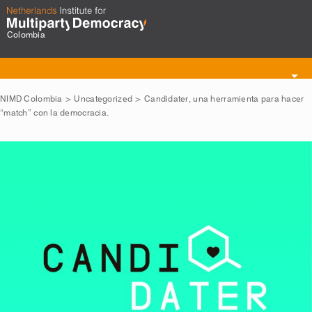
Colombia
Toggle
navigation
NIMD Colombia
>
Uncategorized
>
Candidater, una herramienta para hacer
“match” con la democracia.