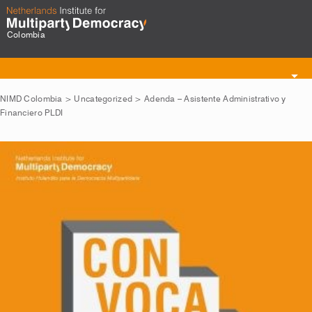
Colombia
Toggle
navigation
NIMD Colombia
>
Uncategorized
>
Adenda – Asistente Administrativo y
Financiero PLDI