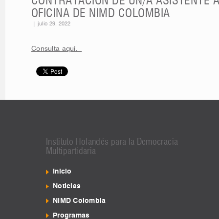
CONTRATACIÓN DE UN/A ASISTENTE 
OFICINA DE NIMD COLOMBIA
|
julio 29, 2022
Consulta aquí.
Instituto Holandés para la Democracia
Multipartidaria
Inicio
Noticias
NIMD Colombia
Programas