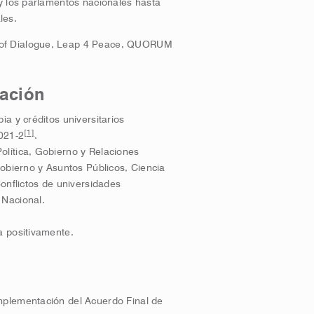
y los parlamentos nacionales hasta
les.
 of Dialogue, Leap 4 Peace, QUORUM
ación
ia y créditos universitarios
[1]
2021-2
.
olítica, Gobierno y Relaciones
Gobierno y Asuntos Públicos, Ciencia
Conflictos de universidades
 Nacional.
a positivamente.
mplementación del Acuerdo Final de