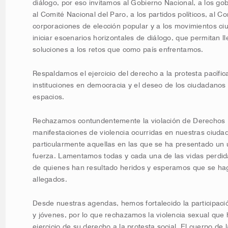
diálogo, por eso invitamos al Gobierno Nacional, a los go
al Comité Nacional del Paro, a los partidos políticos, al C
corporaciones de elección popular y a los movimientos c
iniciar escenarios horizontales de diálogo, que permitan l
soluciones a los retos que como país enfrentamos.
Respaldamos el ejercicio del derecho a la protesta pacífic
instituciones en democracia y el deseo de los ciudadanos 
espacios.
Rechazamos contundentemente la violación de Derechos 
manifestaciones de violencia ocurridas en nuestras ciudad
particularmente aquellas en las que se ha presentado un 
fuerza. Lamentamos todas y cada una de las vidas perdid
de quienes han resultado heridos y esperamos que se haga
allegados.
Desde nuestras agendas, hemos fortalecido
la participac
y jóvenes,
por lo que rechazamos
la violencia sexual que
ejercicio de su derecho a la protesta social. El cuerpo de