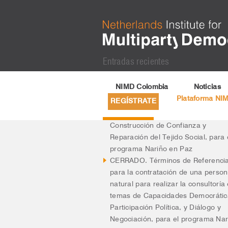
Entradas recientes
Actualización Registro Web Esal 2
NIMD Colombia
Noticias
Términos de Referencia para la
Plataforma NI
REGÍSTRATE
contratación de una persona natur
para realizar la consultoría en tem
Construcción de Confianza y
Reparación del Tejido Social, para 
programa Nariño en Paz
CERRADO. Términos de Referenci
para la contratación de una perso
natural para realizar la consultoría
temas de Capacidades Democrátic
Participación Política, y Diálogo y
Negociación, para el programa Nar