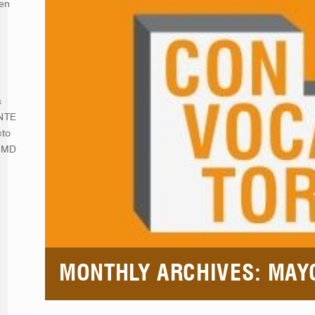
 en
a
ENTE
cto
NIMD
MONTHLY ARCHIVES: MAY