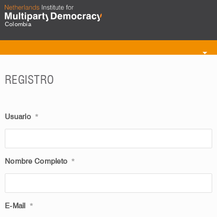
Colombia
Toggle
navigation
REGISTRO
Usuario
*
Nombre Completo
*
E-Mail
*