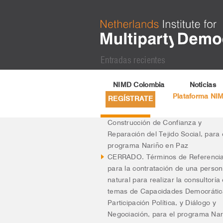
Entradas recientes
Actualización Registro Web Esal 2
NIMD Colombia
Noticias
Términos de Referencia para la
Plataforma NI
REGÍSTRATE
contratación de una persona natur
para realizar la consultoría en tem
Construcción de Confianza y
Reparación del Tejido Social, para 
programa Nariño en Paz
CERRADO. Términos de Referenci
para la contratación de una perso
natural para realizar la consultoría
temas de Capacidades Democrátic
Participación Política, y Diálogo y
Negociación, para el programa Nar