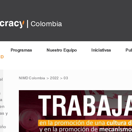
Colombia
025
Programas
Nuestro Equipo
Iniciativas
Pub
MD
al
as de
NIMD Colombia
>
2022
>
03
el
a
na
 en
as y
iño