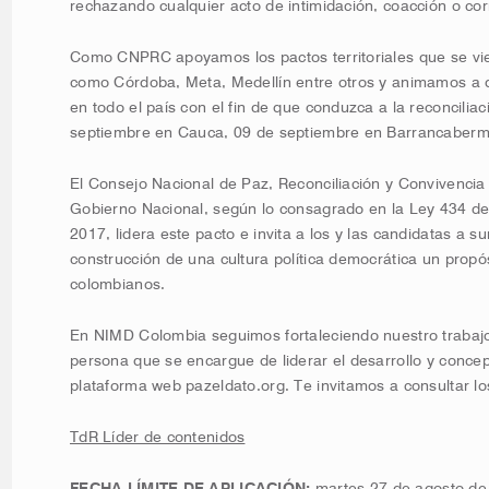
rechazando cualquier acto de intimidación, coacción o cor
Como CNPRC apoyamos los pactos territoriales que se vie
como Córdoba, Meta, Medellín entre otros y animamos a que
en todo el país con el fin de que conduzca a la reconcili
septiembre en Cauca, 09 de septiembre en Barrancaberme
El Consejo Nacional de Paz, Reconciliación y Convivencia
Gobierno Nacional, según lo consagrado en la Ley 434 de
2017, lidera este pacto e invita a los y las candidatas a su
construcción de una cultura política democrática un propó
colombianos.
En NIMD Colombia seguimos fortaleciendo nuestro trabaj
persona que se encargue de liderar el desarrollo y concep
plataforma web pazeldato.org. Te invitamos a consultar lo
TdR Líder de contenidos
FECHA LÍMITE DE APLICACIÓN:
martes 27 de agosto de 