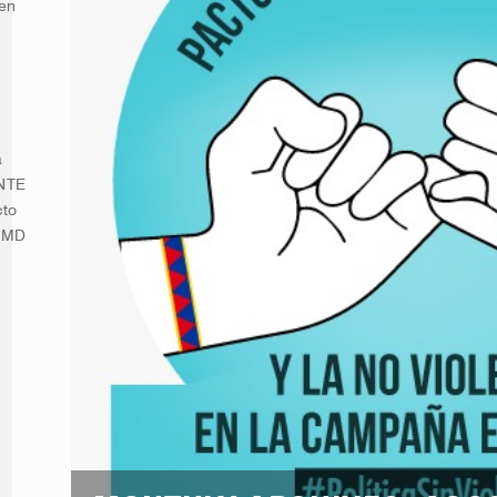
 en
a
ENTE
cto
NIMD