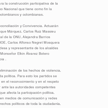
ara la construcción participativa de la
ico Nacional que tiene como fin la
s colombianos y colombianas.
conciliación y Convivencia. Actuarán
Duque Márquez, Carlos Ruiz Massieu
al de la ONU, Alejandra Barrios
 MOE, Carlos Alfonso Negret Mosquera
ldesa y representante de los alcaldes
 Monseñor Elkin Álvarez Botero
ia .
eliminación de los hechos de violencia,
a política. Para esto los partidos se
en el reconocimiento y en el respeto
ar ante las autoridades competentes
e afecta la participación política,
s en medios de comunicación y redes
erechos políticos de toda la ciudadanía,