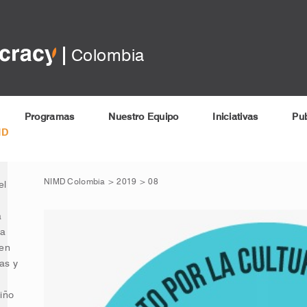
Colombia
025
Programas
Nuestro Equipo
Iniciativas
Pub
MD
al
as de
NIMD Colombia
>
2019
>
08
el
a
na
 en
as y
iño