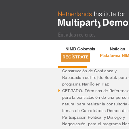
Entradas recientes
Actualización Registro Web Esal 2
NIMD Colombia
Noticias
Términos de Referencia para la
Plataforma NI
REGÍSTRATE
contratación de una persona natur
para realizar la consultoría en tem
Construcción de Confianza y
Reparación del Tejido Social, para 
programa Nariño en Paz
CERRADO. Términos de Referenci
para la contratación de una perso
natural para realizar la consultoría
temas de Capacidades Democrátic
Participación Política, y Diálogo y
Negociación, para el programa Nar